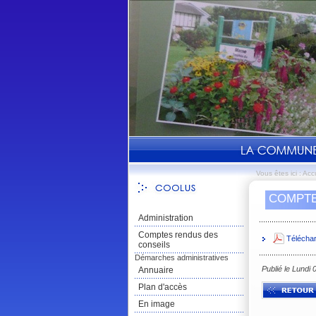
Vous êtes ici :
Accu
COMPTE
Administration
Comptes rendus des
Télécha
conseils
Démarches administratives
Publié le Lundi
Annuaire
Plan d'accès
En image