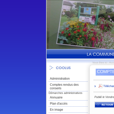
Vous êtes ici :
Accu
COMPTE
Administration
Comptes rendus des
Télécha
conseils
Démarches administratives
Publié le Vendr
Annuaire
Plan d'accès
En image