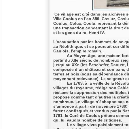
Ce village est cité dans les archives
Villa Coolus en l’an 859, Cosluz, Cosl
Coulus, Colux, Coulu, reprenant la d
une transaction concernant le droit de
et les gens du roi Henri IV.
L’occupation par les hommes de ce qu
au Néolithique, et se poursuit sur diff
Gaulois, l’empire romain.
Au Moyen-âge, une maison forte, p
partir du XIIe siècle, de nombreux se
jusqu’au XXe (les Beschefer, Daoust, 
composée d’un château et son parc, d
terres et bois (sous sa dépendance dir
moyennant redevance). Le seigneur ex
En 1789, à la veille de la Révolu
villages du royaume, rédige son Cahie
réclame la suppression des multiples im
propose comme tant d’autres la créati
nombreux. Le village n’échappe pas no
s’annonce à partir de novembre 1789: 
furent confisqués et vendus par la Na
1791, le Curé de Coolus prêtera serment
qui lui vaudra nombre de critiques.
Le village vivra paisiblement tout 