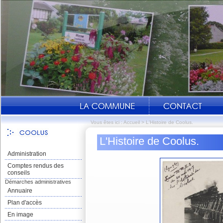
Vous êtes ici :
Accueil
>
L'Histoire de Coolus.
L'Histoire de Coolus.
Administration
Comptes rendus des
conseils
Démarches administratives
Annuaire
Plan d'accès
En image