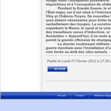
village subit l’occupation prussienne.
réquisitions et à l’occupation du chât
Pendant la Grande Guerre, le villag
l’État-major, car il est situé à l’inter
Vitry et Châlons-Troyes. De nouvelles 
axes étaient nécessaires pour éviter la
ravitaillement des troupes. La constru
enjambant la Marne, le canal et la voie 
des travailleurs venus d’Indochine, si
Annamites ». Aujourd’hui, il ne reste 
permit la grande offensive de champa
Le dernier soubresaut militaire de
guerre mondiale avec l’installation d’
voie ferrée au-delà des silos actuels.
Publié le Lundi 27 Février 2012 à 17:29:
Accueil
Contact
Mentions léga